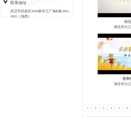
联系地址
武汉市武昌区2008新长江广场B座3002、
3003（顶层）
归
湖北华大
营养
湖北华大
1
2
3
4
5
6