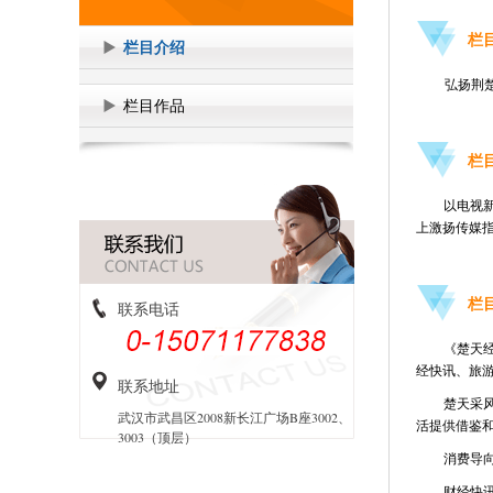
栏目
栏目介绍
弘扬荆
栏目作品
栏目特
以电视
上激扬传媒
栏目
联系电话
《楚天
经快讯、旅
联系地址
楚天采
武汉市武昌区2008新长江广场B座3002、
活提供借鉴
3003（顶层）
消费导
财经快