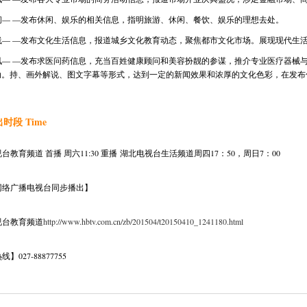
闲
— —发布休闲、娱乐的相关信息，指明旅游、休闲、餐饮、娱乐的理想去处。
线
— —发布文化生活信息，报道城乡文化教育动态，聚焦都市文化市场。展现现代生
讯
— —发布求医问药信息，充当百姓健康顾问和美容扮靓的参谋，推介专业医疗器械
动。持、画外解说、图文字幕等形式，达到一定的新闻效果和浓厚的文化色彩，在发布
时段 Time
台教育频道 首播 周六11:30 重播
湖北电视台生活频道周四17：50，周日7：00
网络广播电视台同步播出】
视台教育频道
http://www.hbtv.com.cn/zb/201504/t20150410_1241180.html
】027-88877755