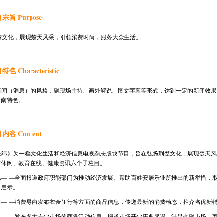
宗旨 Purpose
楚文化，展现楚天风采，引领消费时尚，服务大众生活。
色 Characteristic
新闻（消息）的风格，融现场主持、画外解说、图文字幕等形式，达到一定的新闻效果
指南特色。
内容 Content
经纬》为一档文化生活和经济信息电视杂志版块节目，旨在弘扬荆楚文化，展现楚天风
游休闲、教育在线、健康资讯六个子栏目。
风
— —全面报道政府职能部门为推动经济发展、帮助百姓安居乐业所推出的新举措，
和启示。
向
— —消费导向发布衣食住行等方面的商品信息，传递最新的消费动态，推介名优新
讯
— —发布各大专业市场的商务活动信息，报道市场开业庆典盛况，涉足金融市场、