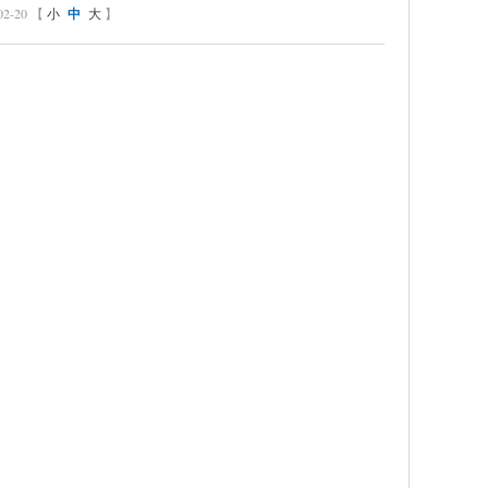
-20 【
小
中
大
】