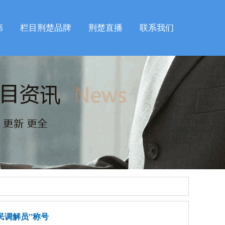
纬
栏目荆楚品牌
荆楚直播
联系我们
民调解员”称号