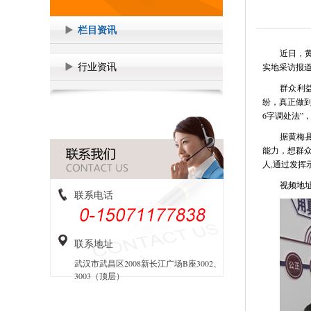
栏目资讯
近日，
行业资讯
实地采访报
群众利
纷，真正做到
6字调处法”
据黄梅
能力，想群众
人,通过发
视频地
联系电话
联系地址
武汉市武昌区2008新长江广场B座3002、
3003（顶层）