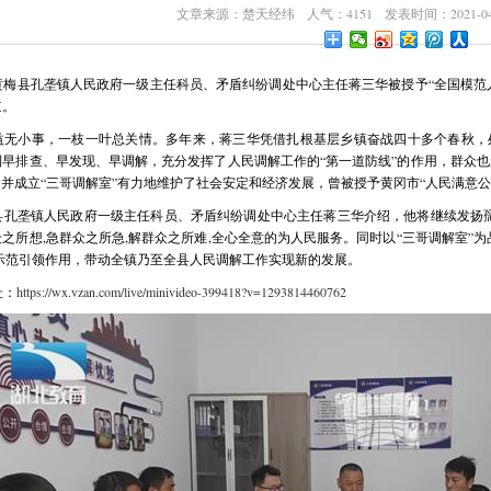
文章来源：楚天经纬 人气：4151 发表时间：2021-04-
黄梅县孔垄镇人民政府一级主任科员、矛盾纠纷调处中心主任蒋三华被授予“全国模范
道。
益无小事，一枝一叶总关情。多年来，蒋三华凭借扎根基层乡镇奋战四十多个春秋，
早排查、早发现、早调解，充分发挥了人民调解工作的“第一道防线”的作用，群众也
，并成立“三哥调解室”有力地维护了社会安定和经济发展，曾被授予黄冈市“人民满意公
县孔垄镇人民政府一级主任科员、矛盾纠纷调处中心主任蒋三华介绍，他将继续发扬孺
之所想,急群众之所急,解群众之所难,全心全意的为人民服务。同时以“三哥调解室”
挥示范引领作用，带动全镇乃至全县人民调解工作实现新的发展。
址：
https://wx.vzan.com/live/minivideo-399418?v=1293814460762