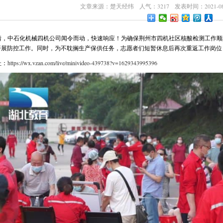
文章来源：楚天经纬 人气：3217 发表时间：2021-08-
情，中石化机械四机公司闻令而动，快速响应！为确保荆州市四机社区核酸检测工作顺
开展防控工作。同时，为不耽搁生产保供任务，志愿者们短暂休息后再次重返工作岗位
址：
https://wx.vzan.com/live/minivideo-439738?v=1629343995396