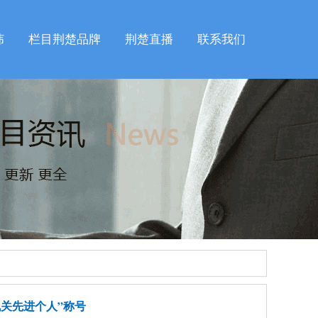
纬
栏目荆楚品牌
荆楚直播
联系我们
关先进个人”称号