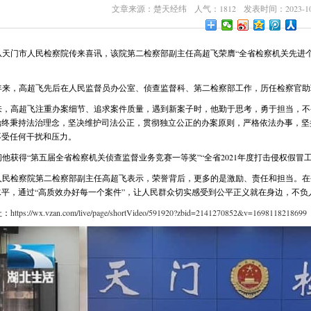
文章来源：楚天经纬 人气：1812 发表时间：2023-10-
从天门市人民检察院传来喜讯，该院第二检察部副主任高超飞荣膺“全省检察机关先进
年来，高超飞先后在人民监督员办公室、侦查监督科、第二检察部工作，历任检察官助
来，高超飞注重办案细节、追求案件质量，遇到新案子时，他勤于思考，勇于担当，不
始终秉持法治理念，坚决维护司法公正，贯彻独立公正的办案原则，严格依法办事，坚
不受任何干扰和压力。
他获得“第五届全省检察机关侦查监督业务竞赛一等奖”“全省2021年度打击侵权假冒
人民检察院第二检察部副主任高超飞表示，荣誉背后，更多的是激励、责任和担当。在
水平，通过“高质效办好每一个案件”，让人民群众切实感受到公平正义就在身边，不
址：
https://wx.vzan.com/live/page/shortVideo/591920?zbid=2141270852&v=1698118218699