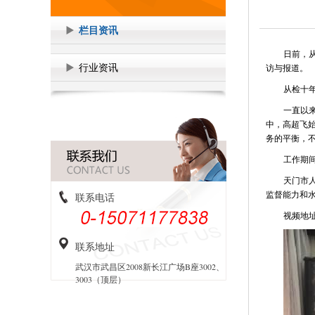
栏目资讯
日前，
行业资讯
访与报道。
从检十
一直以
中，高超飞
务的平衡，
工作期间
天门市
监督能力和
联系电话
视频地
联系地址
武汉市武昌区2008新长江广场B座3002、
3003（顶层）