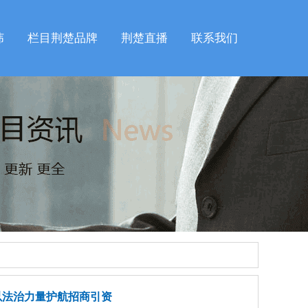
纬
栏目荆楚品牌
荆楚直播
联系我们
局以法治力量护航招商引资