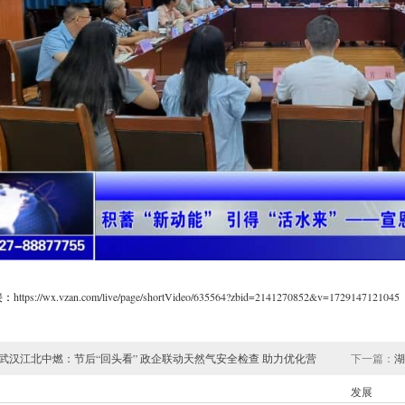
接：
https://wx.vzan.com/live/page/shortVideo/635564?zbid=2141270852&v=1729147121045
武汉江北中燃：节后“回头看” 政企联动天然气安全检查 助力优化营
下一篇：
湖
发展