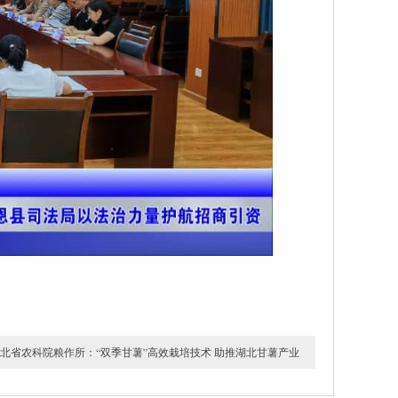
北省农科院粮作所：“双季甘薯”高效栽培技术 助推湖北甘薯产业