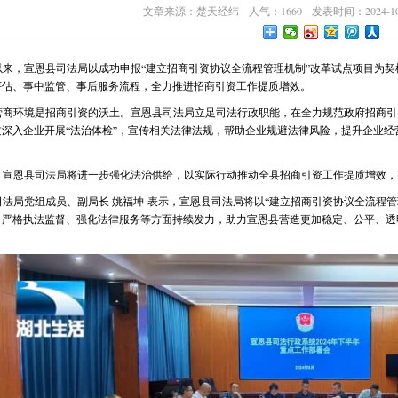
文章来源：楚天经纬 人气：1660 发表时间：2024-10-
4年以来，宣恩县司法局以成功申报“建立招商引资协议全流程管理机制”改革试点项目为
评估、事中监管、事后服务流程，全力推进招商引资工作提质增效。
营商环境是招商引资的沃土。宣恩县司法局立足司法行政职能，在全力规范政府招商引
深入企业开展“法治体检”，宣传相关法律法规，帮助企业规避法律风险，提升企业经营
，宣恩县司法局将进一步强化法治供给，以实际行动推动全县招商引资工作提质增效，
司法局党组成员、副局长 姚福坤 表示，宣恩县司法局将以“建立招商引资协议全流程管
、严格执法监督、强化法律服务等方面持续发力，助力宣恩县营造更加稳定、公平、透