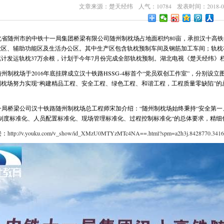
文章来源：楚天经纬 人气：10784 发表时间：2018-04
北省随州市的中铁十一局集团桥梁有限公司随州制枕场占地面积约80亩，承担汉十高铁
区、辅助功能区及生活办公区。其中生产区包含轨枕预制车间及钢筋加工车间；轨枕存
累计发运轨枕37万余根，计划于今年7月份完成全部轨枕预制。
湖北电视《楚天经纬》
州制枕场于2016年底挂牌成立汉十铁路HSSG-4标首个“党员双创工作室”，分别
制枕场努力实现“构建精品工程、安全工程、绿色工程、和谐工程，工程质量零缺陷”
一局桥梁公司汉十铁路随州制枕场总工程师宋加介绍：“随州制枕场始终秉持“安全第一
理制度标准化、人员配置标准化、现场管理标准化、过程控制标准化“的总体要求，精细
接：
http://v.youku.com/v_show/id_XMzU0MTYzMTc4NA==.html?spm=a2h3j.8428770.3416