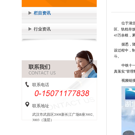
栏目资讯
位于湖
行业资讯
区、轨枕存放
43万余根，
据悉，随
设过程中，
斗。
中铁十
真落实”管
视频链
联系电话
联系地址
武汉市武昌区2008新长江广场B座3002、
3003（顶层）