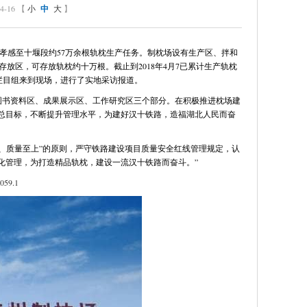
-16 【
小
中
大
】
孝感至十堰段约57万余根轨枕生产任务。制枕场设有生产区、拌和
放区，可存放轨枕约十万根。截止到2018年4月7已累计生产轨枕
栏目组来到现场，进行了实地采访报道。
设立图书资料区、成果展示区、工作研究区三个部分。在积极推进枕场建
的总目标，不断提升管理水平，为建好汉十铁路，造福湖北人民而奋
、质量至上”的原则，严守铁路建设项目质量安全红线管理规定，认
化管理，为打造精品轨枕，建设一流汉十铁路而奋斗。”
059.1