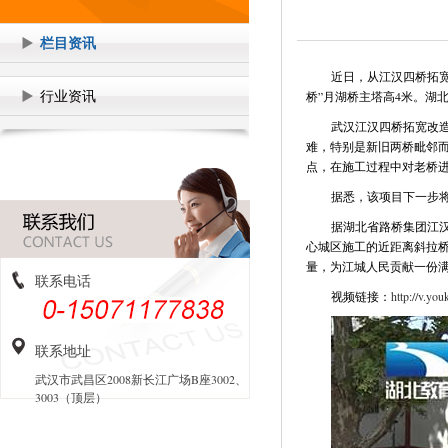
栏目资讯
近日，从江汉四桥拓宽
行业资讯
桥”月湖桥主塔高4米。湖
武汉江汉四桥拓宽改造
难，特别是新旧两桥毗邻
点，在施工过程中对老桥
据悉，该项目下一步
据湖北省路桥集团江
心城区施工的近距离斜拉
量，为江城人民贡献一份
联系电话
视频链接：
http://v.
联系地址
武汉市武昌区2008新长江广场B座3002、
3003（顶层）