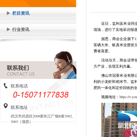
栏目资讯
近日，监利县米业同
行业资讯
现场，进行了实地采访报
据悉，商会企业旗下
富硒大米、银真米业楚状
费者喜爱。
活动当天，商会还带
方产业，实现互利共赢。
佛山市冠香米业有限
利的小龙虾和稻米节。监
联系电话
肥药一体化和定价回收的全
视频地址：
https://v
联系地址
武汉市武昌区2008新长江广场B座3002、
3003（顶层）