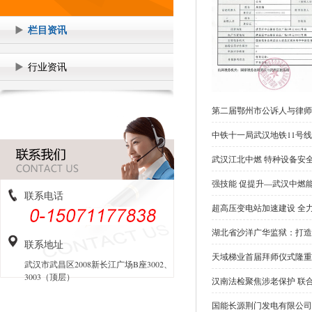
栏目资讯
行业资讯
第二届鄂州市公诉人与律师
中铁十一局武汉地铁11号
武汉江北中燃 特种设备安
强技能 促提升—武汉中燃
联系电话
超高压变电站加速建设 全
湖北省沙洋广华监狱：打造
联系地址
天域梯业首届拜师仪式隆重
武汉市武昌区2008新长江广场B座3002、
3003（顶层）
汉南法检聚焦涉老保护 联
国能长源荆门发电有限公司