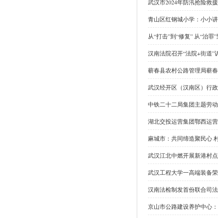
武汉市2024年防汛抢险救
青山区红钢城小学：小小讲
从“打击”到“修复” 从“治
汉南法院召开“法院+街道”
蕲春县农村公路管理局蕲春
武汉经开区（汉南区）行政
中铁二十二局集团主题劳动
湖北交投运营集团鄂西运营
麻城市：共同缔造聚民心 
武汉江北中燃开展新港村点
武汉工程大学一高端装备荣
汉南法检制发首份联合司法
京山市公路建设养护中心：