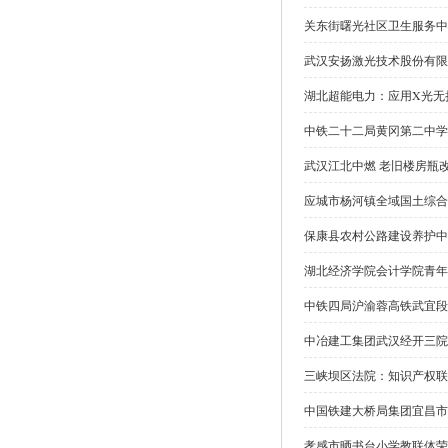
关东街曙光社区卫生服务中
武汉安扬激光技术股份有限公
湖北超能电力：应用X光无
中铁二十二局黄冈第二中学
武汉江北中燃 老旧楼房瓶
应城市杨河镇全域国土综合
保康县农村公路建设养护中
湖北经济学院会计学院青年
中铁四局沪渝蓉高铁武宜段
中冶建工集团武汉经开三院
三峡坝区法院：知识产权联
中国铁建大桥局集团宜昌市
孝感市晒书台小学教联体荣