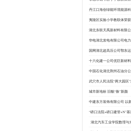
丹江口海创绿能环境能源科
夷陵区实验小学教联体荣获
湖北东联天禹新材料有限公
华电湖北发电有限公司电力
国网湖北超高压公司鄂东运维
十六化建一公司优巨新材料P
中国石化湖北荆州石油分公
武穴市人民法院“两大园区
城市新地标 旧貌“焕”新颜
中建东方装饰有限公司 以
“硚口法院+硚口建管+N
湖北汽车工业学院数理与光电