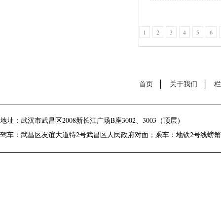
1
2
3
4
5
6
首页
关于我们
栏
地址：武汉市武昌区2008新长江广场B座3002、3003（顶层）
驾车：武昌区友谊大道特2号武昌区人民政府对面；乘车：地铁2号线螃