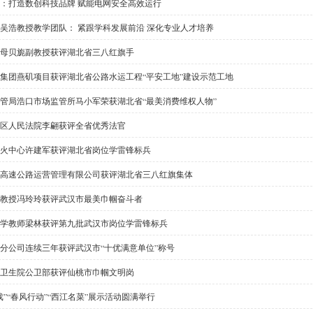
：打造数创科技品牌 赋能电网安全高效运行
吴浩教授教学团队： 紧跟学科发展前沿 深化专业人才培养
母贝旎副教授获评湖北省三八红旗手
集团燕矶项目获评湖北省公路水运工程“平安工地”建设示范工地
管局浩口市场监管所马小军荣获湖北省“最美消费维权人物”
区人民法院李翩获评全省优秀法官
火中心许建军获评湖北省岗位学雷锋标兵
高速公路运营管理有限公司获评湖北省三八红旗集体
教授冯玲玲获评武汉市最美巾帼奋斗者
学教师梁林获评第九批武汉市岗位学雷锋标兵
分公司连续三年获评武汉市“十优满意单位”称号
卫生院公卫部获评仙桃市巾帼文明岗
戏”“春风行动”“西江名菜”展示活动圆满举行