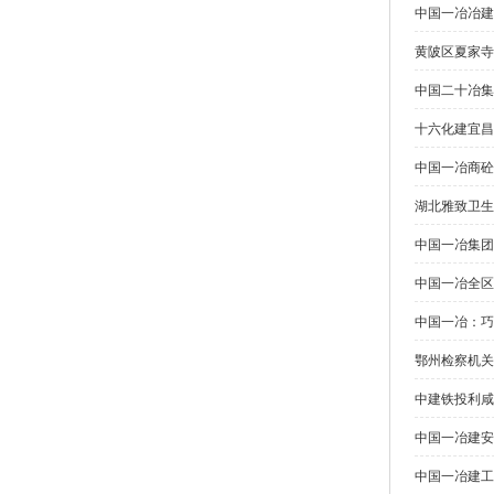
中国一冶冶建
黄陂区夏家寺
中国二十冶集
十六化建宜昌
中国一冶商砼
湖北雅致卫生
中国一冶集团
中国一冶全区
中国一冶：巧
鄂州检察机关
中建铁投利咸
中国一冶建安
中国一冶建工