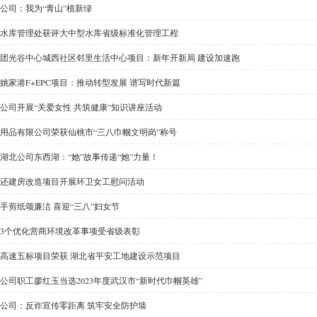
公司：我为“青山”植新绿
水库管理处获评大中型水库省级标准化管理工程
团光谷中心城西社区邻里生活中心项目：新年开新局 建设加速跑
姚家港F+EPC项目：推动转型发展 谱写时代新篇
公司开展“关爱女性 共筑健康”知识讲座活动
用品有限公司荣获仙桃市“三八巾帼文明岗”称号
湖北公司东西湖：“她”故事传递“她”力量！
还建房改造项目开展环卫女工慰问活动
手剪纸颂廉洁 喜迎“三八”妇女节
3个优化营商环境改革事项受省级表彰
高速五标项目荣获 湖北省平安工地建设示范项目
公司职工廖红玉当选2023年度武汉市“新时代巾帼英雄”
公司：反诈宣传零距离 筑牢安全防护墙