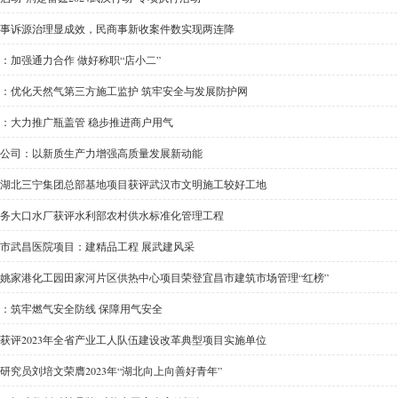
事诉源治理显成效，民商事新收案件数实现两连降
：加强通力合作 做好称职“店小二”
：优化天然气第三方施工监护 筑牢安全与发展防护网
：大力推广瓶盖管 稳步推进商户用气
公司：以新质生产力增强高质量发展新动能
湖北三宁集团总部基地项目获评武汉市文明施工较好工地
务大口水厂获评水利部农村供水标准化管理工程
市武昌医院项目：建精品工程 展武建风采
姚家港化工园田家河片区供热中心项目荣登宜昌市建筑市场管理“红榜”
：筑牢燃气安全防线 保障用气安全
获评2023年全省产业工人队伍建设改革典型项目实施单位
研究员刘培文荣膺2023年“湖北向上向善好青年”