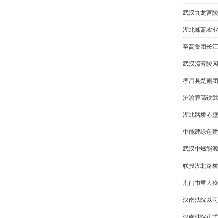
武汉九龙宫陵
湖北峰蓝农业
至高集团长江
武汉流芳陵园
孝昌县楚剧团
沪渝蓉高铁武
湖北路桥赤壁
中能建绿色建
武汉中燃能源
联投湖北路桥
荆门市重大疫
汉南法院以司
汉南法院正式