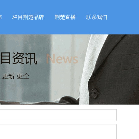
纬
栏目荆楚品牌
荆楚直播
联系我们