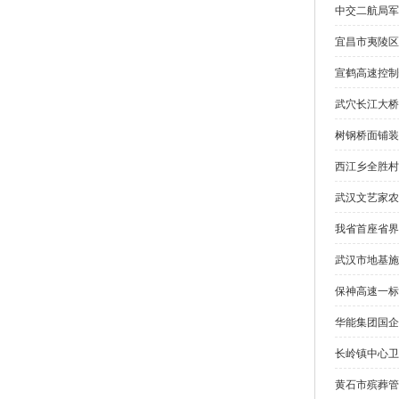
中交二航局军
宜昌市夷陵区
宣鹤高速控制
武穴长江大桥
树钢桥面铺装
西江乡全胜村
武汉文艺家农
我省首座省界
武汉市地基施
保神高速一标
华能集团国企
长岭镇中心卫
黄石市殡葬管