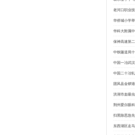
老河口职业技
华侨城小学举
华科大附属中
保神高速第二
中铁隧道局十
中国一冶武汉
中国二十冶轧
团风县金锣港
洪湖市血吸虫
荆州爱尔眼科
扫黑除恶急先
东西湖区走马