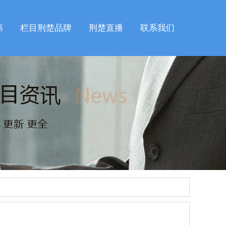
纬
栏目荆楚品牌
荆楚直播
联系我们