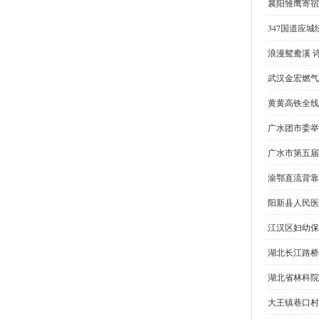
襄阳雏鹰寄宿
347国道应
浪漫鸳鸯溪 
武汉金宏燃气
黄黄高铁全线
广水团市委举
广水市第五届
渝鄂直流背靠
阳新县人民医
江汉区妇幼保
湖北长江路桥
湖北省林科院
大王镇巷口村