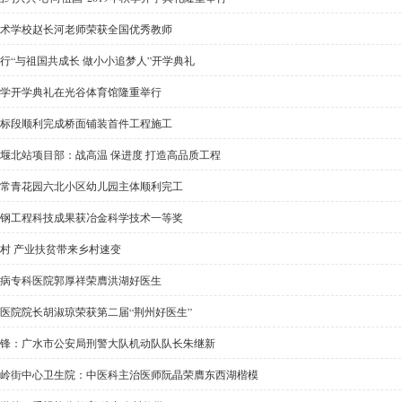
术学校赵长河老师荣获全国优秀教师
行“与祖国共成长 做小小追梦人”开学典礼
学开学典礼在光谷体育馆隆重举行
标段顺利完成桥面铺装首件工程施工
堰北站项目部：战高温 保进度 打造高品质工程
常青花园六北小区幼儿园主体顺利完工
钢工程科技成果获冶金科学技术一等奖
村 产业扶贫带来乡村速变
病专科医院郭厚祥荣膺洪湖好医生
医院院长胡淑琼荣获第二届“荆州好医生”
锋：广水市公安局刑警大队机动队队长朱继新
岭街中心卫生院：中医科主治医师阮晶荣膺东西湖楷模