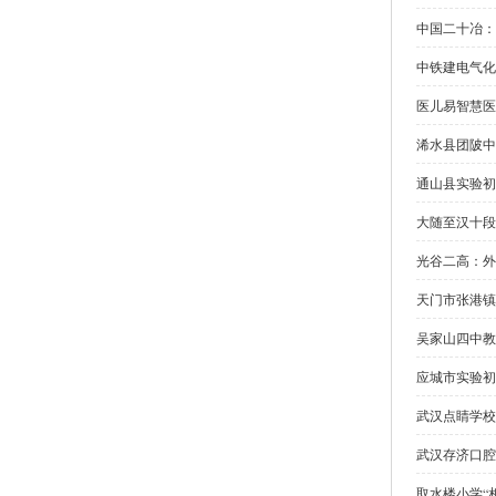
中国二十冶：
中铁建电气化
医儿易智慧医
浠水县团陂中
通山县实验初
大随至汉十段
光谷二高：外
天门市张港镇
吴家山四中教
应城市实验初
武汉点睛学校
武汉存济口腔
取水楼小学“