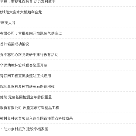
学校：重视礼仪教育 助力农村教学
城绕城段大富水大桥顺利合龙
诗画美人谷
有限公司：首批夜间开放瓶装气供应点
首片箱梁成功架设
办不忘初心跟党走研学旅行教育活动
华师幼教杯篮球联赛隆重开幕
背联网工程直流换流站正式启用
院耳鼻喉科夏树前获黄石医德楷模
健院 无创基因检测全年龄段覆盖
股份有限公司 攻坚克难打造精品工程
楸树良种选育项目入选全国百项重点科技成果
：助力乡村振兴 建设幸福家园