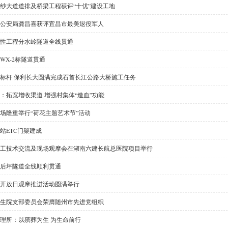
纱大道道排及桥梁工程获评“十优”建设工地
公安局龚昌喜获评宜昌市最美退役军人
性工程分水岭隧道全线贯通
WX-2标隧道贯通
标杆 保利长大圆满完成石首长江公路大桥施工任务
：拓宽增收渠道 增强村集体“造血”功能
场隆重举行“荷花主题艺术节”活动
站ETC门架建成
工技术交流及现场观摩会在湖南六建长航总医院项目举行
后坪隧道全线顺利贯通
开放日观摩推进活动圆满举行
生院支部委员会荣膺随州市先进党组织
理所：以殡葬为生 为生命前行