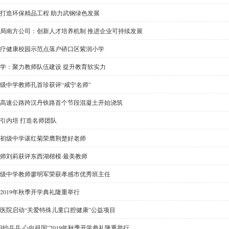
打造环保精品工程 助力武钢绿色发展
局南方公司：创新人才培养机制 推进企业可持续发展
疗健康校园示范点落户硚口区紫润小学
学：聚力教师队伍建设 提升教育软实力
级中学教师孔首珍获评“咸宁名师”
高速公路跨汉丹铁路首个节段混凝土开始浇筑
引内培 打造名师团队
初级中学谌红菊荣膺荆楚好老师
师刘莉获评东西湖楷模·最美教师
级中学教师廖明军荣获孝感市优秀班主任
2019年秋季开学典礼隆重举行
医院启动“关爱特殊儿童口腔健康”公益项目
相约兵兵 心向祖国”2019年秋季开学典礼隆重举行